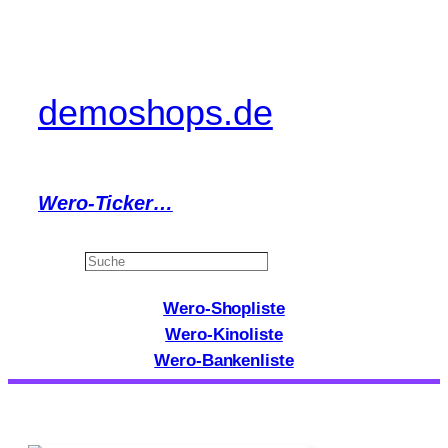
Zum
Inhalt
springen
demoshops.de
Wero-Ticker…
Search
Wero-Shopliste
Wero-Kinoliste
Wero-Bankenliste