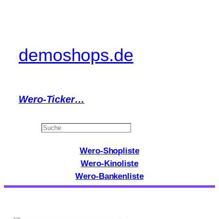
Zum
Inhalt
springen
demoshops.de
Wero-Ticker…
Search
Wero-Shopliste
Wero-Kinoliste
Wero-Bankenliste