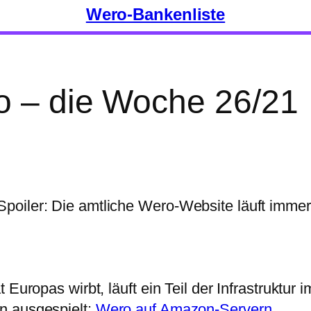
Wero-Bankenliste
o – die Woche 26/21
poiler: Die amtliche Wero-Website läuft imme
t Europas wirbt, läuft ein Teil der Infrastruktu
n ausgespielt:
Wero auf Amazon-Servern
.