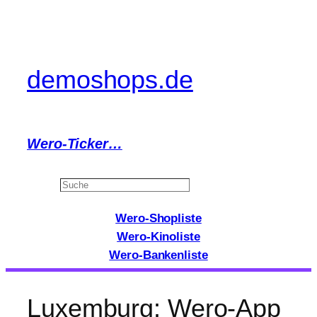
Zum
Inhalt
springen
demoshops.de
Wero-Ticker…
Search
Wero-Shopliste
Wero-Kinoliste
Wero-Bankenliste
Luxemburg: Wero-App