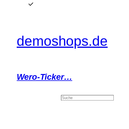
Zum
Inhalt
springen
demoshops.de
Wero-Ticker…
Search