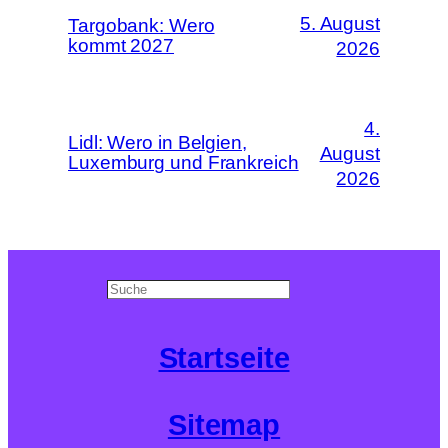
5. August
Targobank: Wero
kommt 2027
2026
4.
Lidl: Wero in Belgien,
August
Luxemburg und Frankreich
2026
Search
Startseite
Sitemap