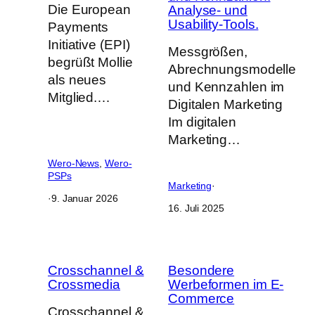
Die European
Analyse- und
Usability-Tools.
Payments
Initiative (EPI)
Messgrößen,
begrüßt Mollie
Abrechnungsmodelle
als neues
und Kennzahlen im
Mitglied.…
Digitalen Marketing
Im digitalen
Marketing…
Wero-News
, 
Wero-
PSPs
Marketing
·
·
9. Januar 2026
16. Juli 2025
Crosschannel &
Besondere
Crossmedia
Werbeformen im E-
Commerce
Crosschannel &