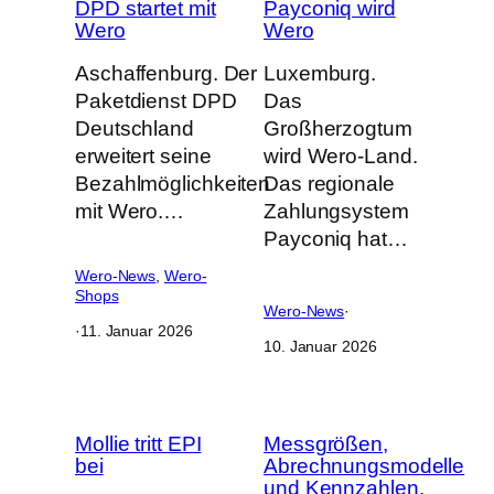
DPD startet mit
Payconiq wird
Wero
Wero
Aschaffenburg. Der
Luxemburg.
Paketdienst DPD
Das
Deutschland
Großherzogtum
erweitert seine
wird Wero-Land.
Bezahlmöglichkeiten
Das regionale
mit Wero.…
Zahlungsystem
Payconiq hat…
Wero-News
, 
Wero-
Shops
Wero-News
·
·
11. Januar 2026
10. Januar 2026
Mollie tritt EPI
Messgrößen,
bei
Abrechnungsmodelle
und Kennzahlen.